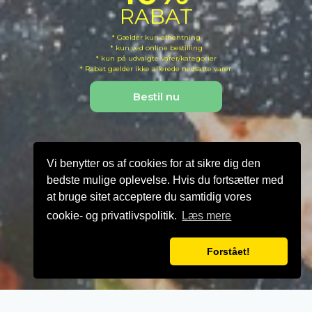
RABAT
RABAT
RABAT
* Gælder kun afhentning
* Gælder kun afhentning
* Gælder kun afhentning
* kun ved online bestilling
* kun ved online bestilling
* kun ved online bestilling
* kun på udvalgte varer/kategorier
* kun på udvalgte varer/kategorier
* kun på udvalgte varer/kategorier
* Rabat gælder ikke allerede nedsatte varer.
* Rabat gælder ikke allerede nedsatte varer.
* Rabat gælder ikke allerede nedsatte varer.
Bestil nu
Vi benytter os af cookies for at sikre dig den
bedste mulige oplevelse. Hvis du fortsætter med
at bruge sitet acceptere du samtidig vores
cookie- og privatlivspolitik.
Læs mere
Forstået!